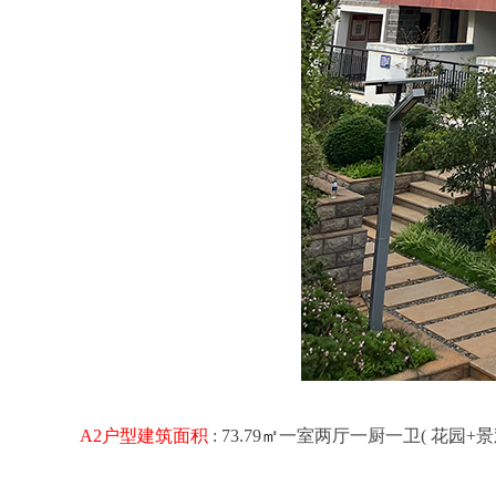
A2户型建筑面积
: 73.79
㎡
一室两厅一厨一卫( 花园+景